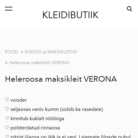
lisati ostukorvi.
Vaata ostukorvi
KLEIDIBUTIIK
POOD
KLEIDID ja MAKSIKLEIDID
Heleroosa maksikleit VERONA
Heleroosa maksikleit VERONA
♡ vooder
♡ seljaosas veniv kumm (sobib ka rasedale)
♡ kinnitub kuklalt nööbiga
♡ polsterdatud rinnaosa
♡ pitsist ülaosa on jäik ja ei veni. Laiemate õlgade puhul