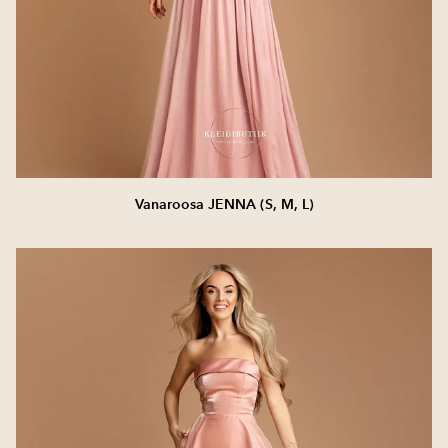
Vanaroosa JENNA (S, M, L)