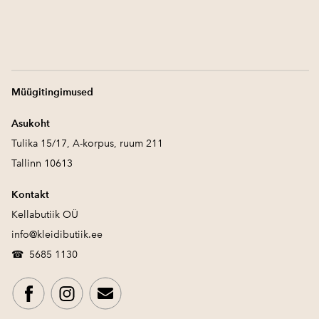
Müügitingimused
Asukoht
Tulika 15/17, A-korpus, ruum 211
Tallinn 10613
Kontakt
Kellabutiik OÜ
info@kleidibutiik.ee
☎
5685 1130