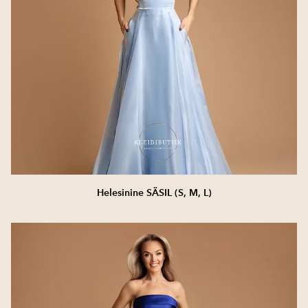
Helesinine SÄSIL (S, M, L)