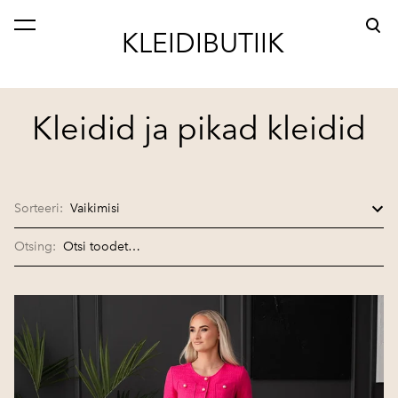
lisati ostukorvi.
Vaata ostukorvi
KLEIDIBUTIIK
Kleidid ja pikad kleidid
Sorteeri:
Otsing: