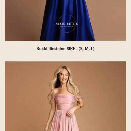
Rukkilillesinine SIREL (S, M, L)