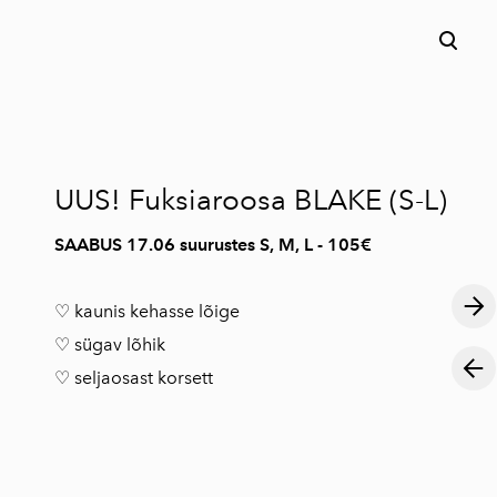
lisati ostukorvi.
Vaata ostukorvi
UUS! Fuksiaroosa BLAKE (S-L)
SAABUS 17.06 suurustes S, M, L - 105€
♡ kaunis kehasse lõige
♡ sügav lõhik
♡ seljaosast korsett