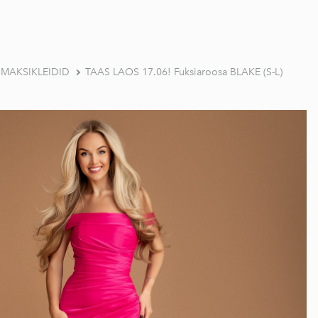
a MAKSIKLEIDID
TAAS LAOS 17.06! Fuksiaroosa BLAKE (S-L)