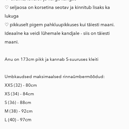
♡ seljaosa on korsetina seotav ja kinnitub lisaks ka
lukuga
♡ pikkuselt pigem pahkluupikkuses kui täiesti maani.
Ideaalne ka veidi lühemale kandjale - siis on täiesti
maani.
Anu on 173cm pikk ja kannab S-suuruses kleiti
Umbkaudsed maksimaalsed rinnaümbermõõdud:
XXS (32) - 80cm
XS (34) - 84cm
S (36) - 88cm
M (38) - 92cm
L (40) - 97cm