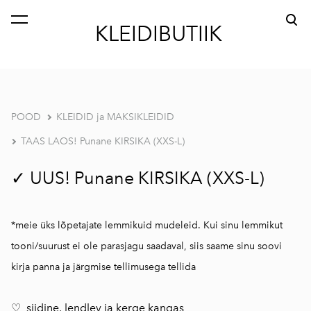
lisati ostukorvi.
Vaata ostukorvi
KLEIDIBUTIIK
POOD
KLEIDID ja MAKSIKLEIDID
TAAS LAOS! Punane KIRSIKA (XXS-L)
✓ UUS! Punane KIRSIKA (XXS-L)
*meie üks lõpetajate lemmikuid mudeleid. Kui sinu lemmikut
tooni/suurust ei ole parasjagu saadaval, siis saame sinu soovi
kirja panna ja järgmise tellimusega tellida
♡
siidine, lendlev ja kerge kangas