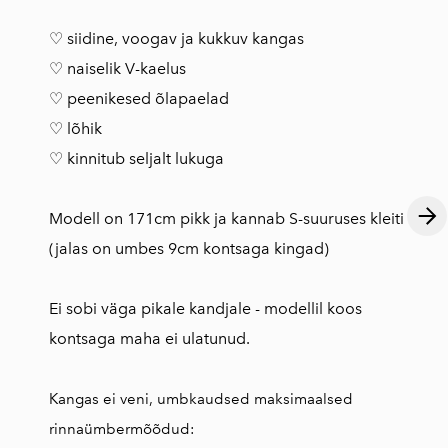
♡ siidine, voogav ja kukkuv kangas
♡ naiselik V-kaelus
♡ peenikesed õlapaelad
♡ lõhik
♡ kinnitub seljalt lukuga
Modell on 171cm pikk ja kannab S-suuruses kleiti
(jalas on umbes 9cm kontsaga kingad)
Ei sobi väga pikale kandjale - modellil koos
kontsaga maha ei ulatunud.
Kangas ei veni, umbkaudsed maksimaalsed
rinnaümbermõõdud: