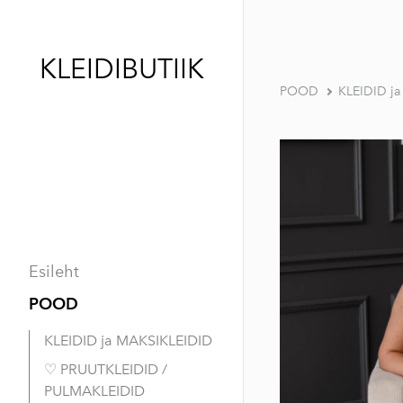
KLEIDIBUTIIK
POOD
KLEIDID j
Esileht
POOD
KLEIDID ja MAKSIKLEIDID
♡ PRUUTKLEIDID /
PULMAKLEIDID