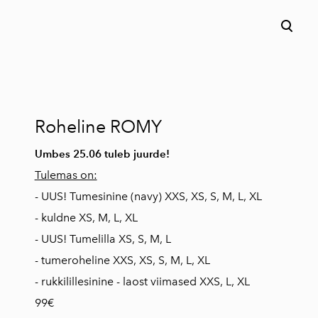
lisati ostukorvi.
Vaata ostukorvi
Roheline ROMY
Umbes 25.06 tuleb juurde!
Tulemas on:
- UUS! Tumesinine (navy) XXS, XS, S, M, L, XL
- kuldne XS, M, L, XL
- UUS! Tumelilla XS, S, M, L
- tumeroheline XXS, XS, S, M, L, XL
- rukkilillesinine - laost viimased XXS, L, XL
99€