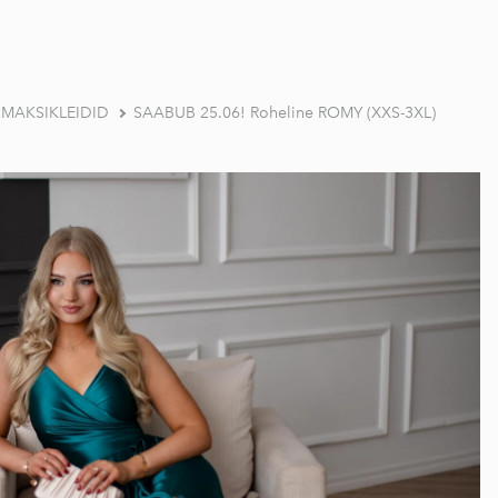
a MAKSIKLEIDID
SAABUB 25.06! Roheline ROMY (XXS-3XL)