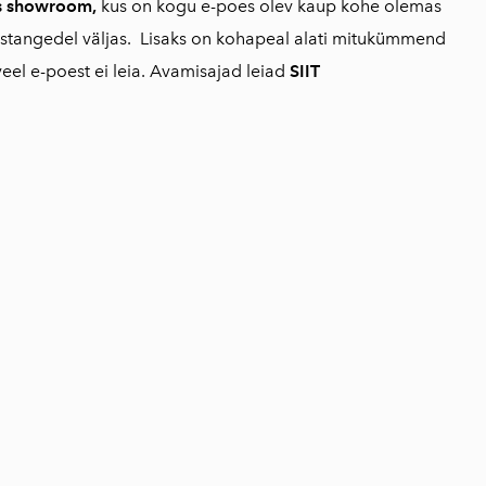
as showroom,
kus on kogu e-poes olev kaup kohe olemas
stangedel väljas. Lisaks on kohapeal alati mitukümmend
veel e-poest ei leia. Avamisajad leiad
SIIT