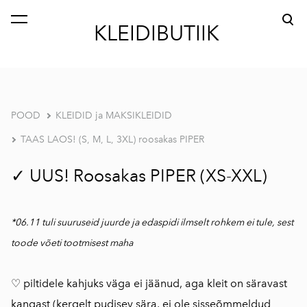
lisati ostukorvi.
Vaata ostukorvi
KLEIDIBUTIIK
POOD
KLEIDID ja MAKSIKLEIDID
TAAS LAOS! (S, M, L, 3XL) roosakas PIPER
✓ UUS! Roosakas PIPER (XS-XXL)
*06.11 tuli suuruseid juurde ja edaspidi ilmselt rohkem ei tule, sest
toode võeti tootmisest maha
♡ piltidele kahjuks väga ei jäänud, aga kleit on säravast
kangast (kergelt pudisev sära, ei ole sisseõmmeldud