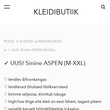
lisati ostukorvi.
Vaata ostukorvi
KLEIDIBUTIIK
POOD
KLEIDID ja MAKSIKLEIDID
✓ UUS! Sinine ASPEN (M-XXL)
✓ UUS! Sinine ASPEN (M-XXL)
♡ lendlev śifoonkangas
♡ lendlevad õhulised liblikvarrukad
♡ kinnine seljaosa, kinnitub lukuga
♡ high/low lõige ehk kleit on eest lühem, tagant pikem
♡ naiselik kergelt hõlmiklõikeline V-kaelus