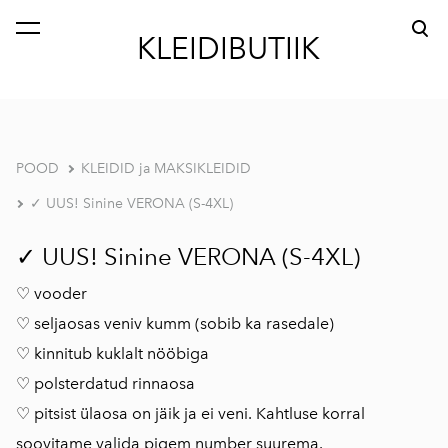
lisati ostukorvi.
Vaata ostukorvi
KLEIDIBUTIIK
POOD
KLEIDID ja MAKSIKLEIDID
✓ UUS! Sinine VERONA (S-4XL)
✓ UUS! Sinine VERONA (S-4XL)
♡ vooder
♡ seljaosas veniv kumm (sobib ka rasedale)
♡ kinnitub kuklalt nööbiga
♡ polsterdatud rinnaosa
♡ pitsist ülaosa on jäik ja ei veni. Kahtluse korral
soovitame valida pigem number suurema.