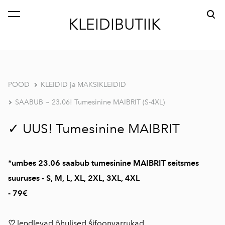
lisati ostukorvi.
Vaata ostukorvi
KLEIDIBUTIIK
POOD
KLEIDID ja MAKSIKLEIDID
SAABUB ~ 23.06! Tumesinine MAIBRIT (S-4XL)
✓ UUS! Tumesinine MAIBRIT
*umbes 23.06 saabub tumesinine MAIBRIT seitsmes
suuruses - S, M, L, XL, 2XL, 3XL, 4XL
- 79€
♡
lendlevad õhulised śifoonvarrukad