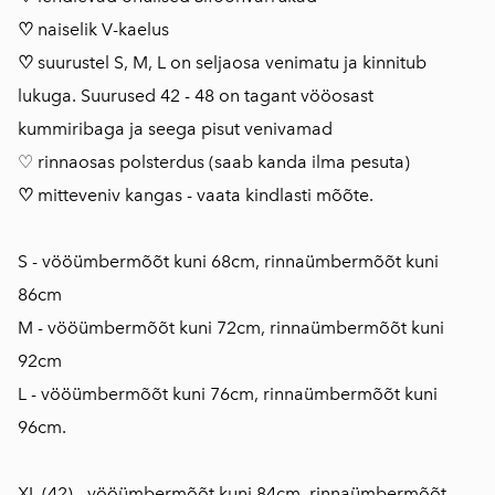
♡
naiselik V-kaelus
♡
suurustel S, M, L on seljaosa venimatu ja kinnitub
lukuga. Suurused 42 - 48 on tagant vööosast
kummiribaga ja seega pisut venivamad
♡ rinnaosas polsterdus (saab kanda ilma pesuta)
♡
mitteveniv kangas - vaata kindlasti mõõte.
S - vööümbermõõt kuni 68cm, rinnaümbermõõt kuni
86cm
M - vööümbermõõt kuni 72cm, rinnaümbermõõt kuni
92cm
L - vööümbermõõt kuni 76cm, rinnaümbermõõt kuni
96cm.
XL (42) - vööümbermõõt kuni 84cm, rinnaümbermõõt