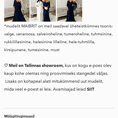
*mudelit MAIBRIT on meil saadaval üheteistkümnes toonis:
valge, vanaroosa, salveiroheline, tumeroheline, tuhmsinine,
rukkilillesinine, helesinine lilleline, hele-tuhmlilla,
kirsipunane, tumesinine, must
♡ Meil on Tallinnas showroom,
kus on kogu e-poes olev
kaup kohe olemas ning proovimiseks stangedel väljas.
Lisaks on kohapeal alati mitukümmend uut mudelit,
mida veel e-poest ei leia. Avamisajad leiad
SIIT
Müügitingimused