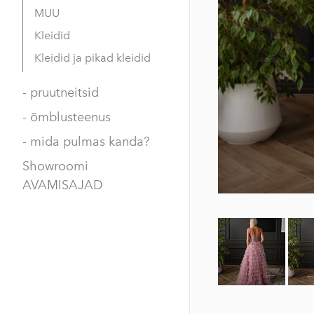
MUU
Kleidid
Kleidid ja pikad kleidid
- pruutneitsid
- õmblusteenus
- mida pulmas kanda?
Showroomi
AVAMISAJAD