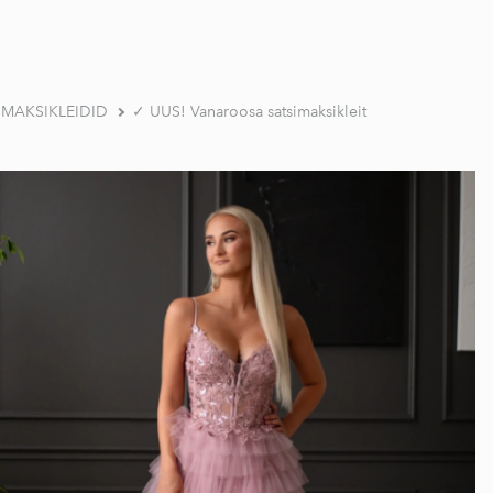
a MAKSIKLEIDID
✓ UUS! Vanaroosa satsimaksikleit