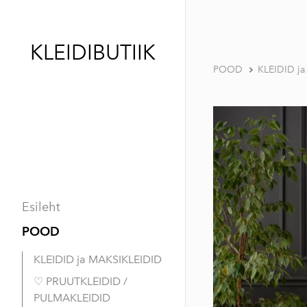
KLEIDIBUTIIK
POOD
KLEIDID j
Esileht
POOD
KLEIDID ja MAKSIKLEIDID
♡ PRUUTKLEIDID /
PULMAKLEIDID