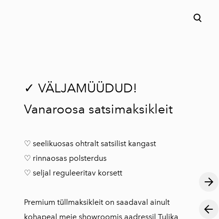
lisati ostukorvi.
Vaata ostukorvi
✓ VÄLJAMÜÜDUD!
Vanaroosa satsimaksikleit
♡ seelikuosas ohtralt satsilist kangast
♡ rinnaosas polsterdus
♡ seljal reguleeritav korsett
Premium tüllmaksikleit on saadaval ainult
kohapeal meie showroomis aadressil Tulika