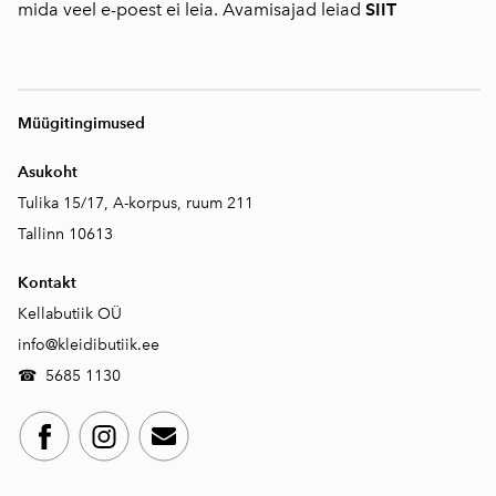
mida veel e-poest ei leia. Avamisajad leiad
SIIT
Müügitingimused
Asukoht
Tulika 15/17, A-korpus, ruum 211
Tallinn 10613
Kontakt
Kellabutiik OÜ
info@kleidibutiik.ee
☎
5685 1130