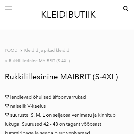
lisati ostukorvi.
Vaata ostukorvi
KLEIDIBUTIIK
POOD
Kleidid ja pikad kleidid
Rukkilillesinine MAIBRIT (S-4XL)
Rukkilillesinine MAIBRIT (S-4XL)
♡
lendlevad õhulised śifoonvarrukad
♡
naiselik V-kaelus
♡
suurustel S, M, L on seljaosa venimatu ja kinnitub
lukuga. Suurused 42 - 48 on tagant vööosast
kummiribaga ja seega pisut venivamad