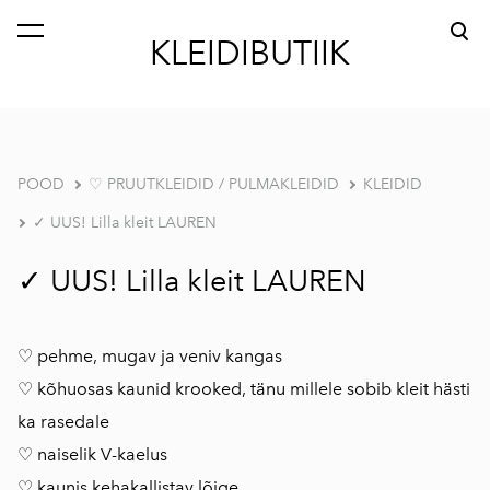
lisati ostukorvi.
Vaata ostukorvi
KLEIDIBUTIIK
POOD
♡ PRUUTKLEIDID / PULMAKLEIDID
KLEIDID
✓ UUS! Lilla kleit LAUREN
✓ UUS! Lilla kleit LAUREN
♡ pehme, mugav ja veniv kangas
♡ kõhuosas kaunid krooked, tänu millele sobib kleit hästi
ka rasedale
♡ naiselik V-kaelus
♡ kaunis kehakallistav lõige