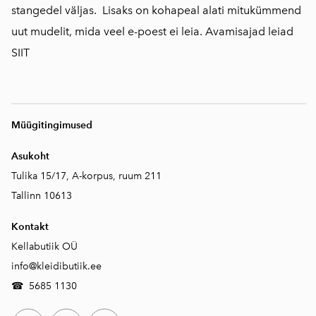
stangedel väljas. Lisaks on kohapeal alati mitukümmend
uut mudelit, mida veel e-poest ei leia. Avamisajad leiad
SIIT
Müügitingimused
Asukoht
Tulika 15/17, A-korpus, ruum 211
Tallinn 10613
Kontakt
Kellabutiik OÜ
info@kleidibutiik.ee
☎
5685 1130