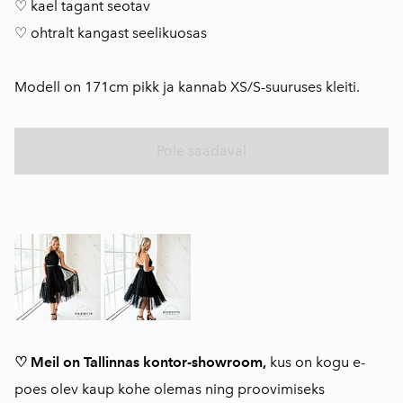
♡ kael tagant seotav
♡ ohtralt kangast seelikuosas
Modell on 171cm pikk ja kannab XS/S-suuruses kleiti.
Pole saadaval
♡ Meil on Tallinnas kontor-showroom,
kus on kogu e-
poes olev kaup kohe olemas ning proovimiseks