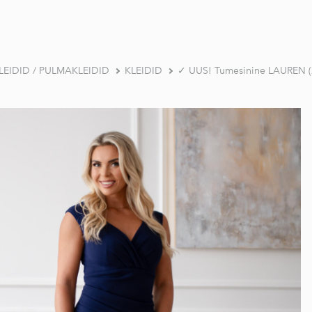
EIDID / PULMAKLEIDID
KLEIDID
✓ UUS! Tumesinine LAUREN (