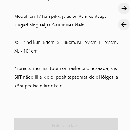
Modell on 171cm pikk, jalas on 9cm kontsaga
kingad ning seljas S-suuruses kleit.
XS - rind kuni 84cm, S - 88cm, M - 92cm, L - 97cm,
XL - 101cm.
*kuna tumesinist tooni on raske pildile saada, siis
SIIT
näed lilla kleidi pealt täpsemat kleidi lõiget ja
kõhupealseid krookeid
Pole saadaval