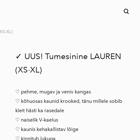
lisati ostukorvi.
Vaata ostukorvi
XS-XL)
✓ UUS! Tumesinine LAUREN
(XS-XL)
♡ pehme, mugav ja veniv kangas
♡ kõhuosas kaunid krooked, tänu millele sobib
kleit hästi ka rasedale
♡ naiselik V-kaelus
♡ kaunis kehakallistav lõige
♡ kinnitub lukuga