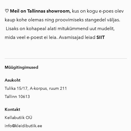
♡ Meil on Tallinnas showroom,
kus on kogu e-poes olev
kaup kohe olemas ning proovimiseks stangedel väljas.
Lisaks on kohapeal alati mitukümmend uut mudelit,
mida veel e-poest ei leia. Avamisajad leiad
SIIT
Müügitingimused
Asukoht
Tulika 15/17, A-korpus, ruum 211
Tallinn 10613
Kontakt
Kellabutiik OÜ
info@kleidibutiik.ee