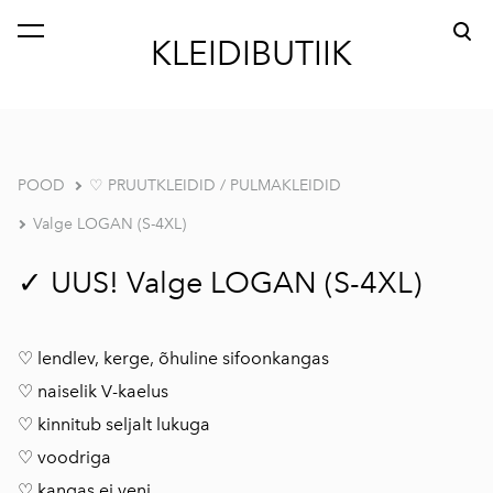
lisati ostukorvi.
Vaata ostukorvi
KLEIDIBUTIIK
POOD
♡ PRUUTKLEIDID / PULMAKLEIDID
Valge LOGAN (S-4XL)
✓ UUS! Valge LOGAN (S-4XL)
♡ lendlev, kerge, õhuline sifoonkangas
♡ naiselik V-kaelus
♡ kinnitub seljalt lukuga
♡ voodriga
♡ kangas ei veni