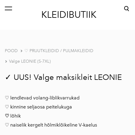
lisati ostukorvi.
Vaata ostukorvi
KLEIDIBUTIIK
POOD
♡ PRUUTKLEIDID / PULMAKLEIDID
Valge LEONIE (S-7XL)
✓ UUS! Valge maksikleit LEONIE
♡ lendlevad volang-liblikvarrukad
♡ kinnine seljaosa peitelukuga
♡
lõhik
♡ naiselik kergelt hõlmiklõikeline V-kaelus